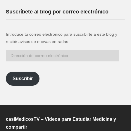
Suscríbete al blog por correo electrónico
Introduce tu correo electrónico para suscribirte a este blog y
recibir avisos de nuevas entradas.
Dirección
de
correo
electrónico
Suscribir
casiMedicosTV – Videos para Estudiar Medicina y
compartir