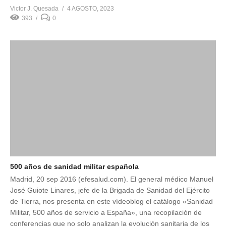
Victor J. Quesada
4 AGOSTO, 2023
393
0
500 años de sanidad militar española
Madrid, 20 sep 2016 (efesalud.com). El general médico Manuel
José Guiote Linares, jefe de la Brigada de Sanidad del Ejército
de Tierra, nos presenta en este vídeoblog el catálogo «Sanidad
Militar, 500 años de servicio a España», una recopilación de
conferencias que no solo analizan la evolución sanitaria de los