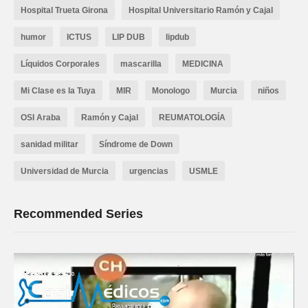
Hospital Trueta Girona
Hospital Universitario Ramón y Cajal
humor
ICTUS
LIP DUB
lipdub
Líquidos Corporales
mascarilla
MEDICINA
Mi Clase es la Tuya
MIR
Monologo
Murcia
niños
OSI Araba
Ramón y Cajal
REUMATOLOGÍA
sanidad militar
Síndrome de Down
Universidad de Murcia
urgencias
USMLE
Recommended Series