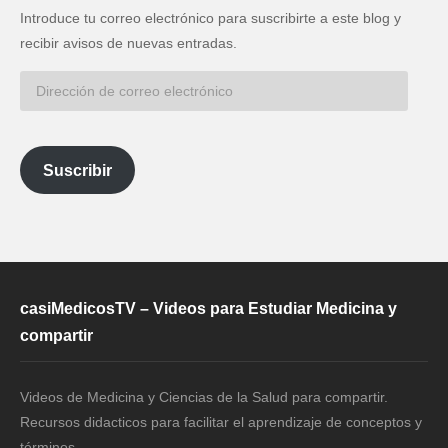
Introduce tu correo electrónico para suscribirte a este blog y
recibir avisos de nuevas entradas.
Dirección
de
correo
electrónico
Suscribir
casiMedicosTV – Videos para Estudiar Medicina y
compartir
Videos de Medicina y Ciencias de la Salud para compartir.
Recursos didacticos para facilitar el aprendizaje de conceptos y
términos.