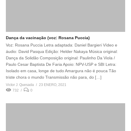
Dança da vacinação (voz: Rosana Puccia)
Voz: Rosana Puccia Letra adaptada: Daniel Bargieri Vídeo e
áudio: David Pasqua Edição: Helder Nakaya Música original:
Dança da Solidão Composição original: Paulinho Da Viola /
Paulo Cesar Baptista De Faria Apoio: NPV-USP e SBI Letra:
Isolado em casa, longe de tudo Amargura não é pouca Tão
triste chora o mundo Transmissão não para, do […]
Victor J. Quesada
23 ENERO, 2021
732
0