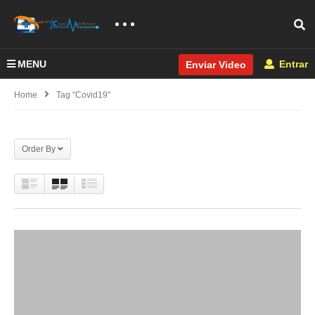
MENU
Entrar
Enviar Video
Home
Tag "covid19"
Order By