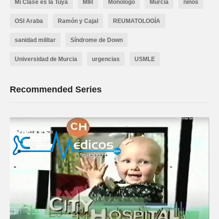
Mi Clase es la Tuya
MIR
Monologo
Murcia
niños
OSI Araba
Ramón y Cajal
REUMATOLOGÍA
sanidad militar
Síndrome de Down
Universidad de Murcia
urgencias
USMLE
Recommended Series