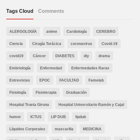
Tags Cloud
Comments
ALERGOLOGÍA
anime
Cardiología
CEREBRO
Ciencia
Cirugía Torácica
coronavirus
Covid-19
covid19
Cáncer
DIABETES
diy
drama
Embriología
Enfermedad
Enfermedades Raras
Entrevistas
EPOC
FACULTAD
Famelab
Fisiología
Fisioterapia
Graduación
Hospital Trueta Girona
Hospital Universitario Ramón y Cajal
humor
ICTUS
LIP DUB
lipdub
Líquidos Corporales
mascarilla
MEDICINA