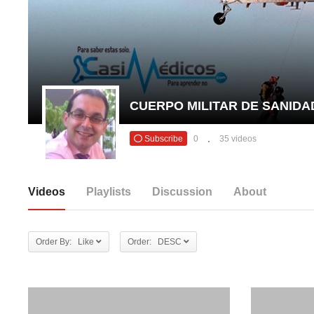
CUERPO MILITAR DE SANIDA
Subscribe
0
35 videos
Videos
Playlists
Discussion
About
Order By: Like
Order: DESC