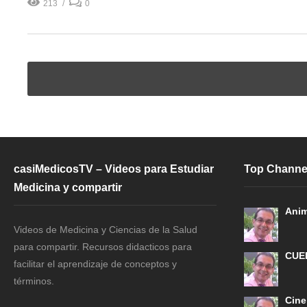
213
0
casiMedicosTV – Videos para Estudiar
Top Channe
Medicina y compartir
Anim
Videos de Medicina y Ciencias de la Salud
para compartir. Recursos didacticos para
CUE
facilitar el aprendizaje de conceptos y
términos.
Cine