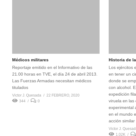
Médicos militares
Historia de l
Reportaje emitido en el Informativo de las
Los ejércitos 
21.00 horas en TVE, el día 24 de abril 2013.
en tener un c
Las Fuerzas Armadas necesitan médicos
donde se empe
titulados
con alcohol. 
expedición fil
Victor J. Quesada
22 FEBRERO, 2020
viruela en las
344
0
experimental a
en el mundo 
acción similar 
Victor J. Quesa
1.02K