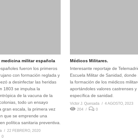
a medicina militar española
Médicos Militares.
españoles fueron los primeros
Interesante reportaje de Telemadri
irujano con formación reglada y
Escuela Militar de Sanidad, donde
zó a desinfectar las heridas
la formación de los médicos militar
En 1803 se impulsa la
aportándoles valores castrenses y
antrópica de la vacuna de la
específica de sanidad.
 colonias, todo un ensayo
Victor J. Quesada
4 AGOSTO, 2023
 gran escala, la primera vez
204
0
en que se emprende una
en política sanitaria preventiva.
da
22 FEBRERO, 2020
0