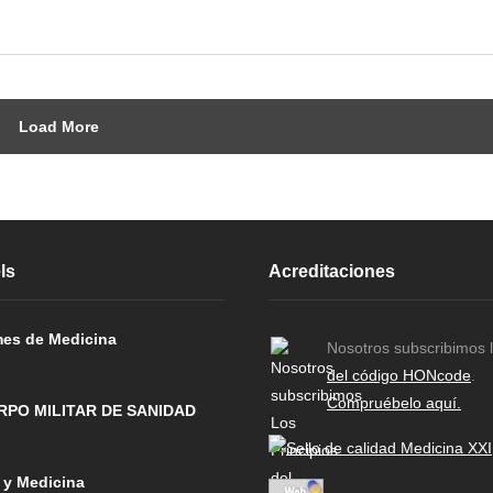
Load More
ls
Acreditaciones
es de Medicina
Nosotros subscribimos 
del código HONcode
.
Compruébelo aquí.
RPO MILITAR DE SANIDAD
 y Medicina