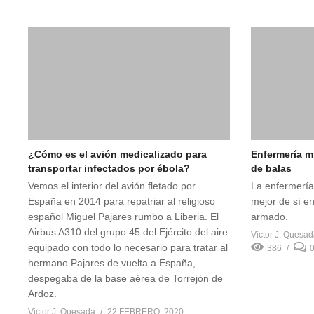
¿Cómo es el avión medicalizado para
Enfermería m
transportar infectados por ébola?
de balas
Vemos el interior del avión fletado por
La enfermería 
España en 2014 para repatriar al religioso
mejor de sí en
español Miguel Pajares rumbo a Liberia. El
armado.
Airbus A310 del grupo 45 del Ejército del aire
Victor J. Quesa
equipado con todo lo necesario para tratar al
386
hermano Pajares de vuelta a España,
despegaba de la base aérea de Torrejón de
Ardoz.
Victor J. Quesada
22 FEBRERO, 2020