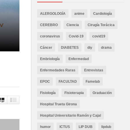
ALERGOLOGÍA
anime
Cardiología
CEREBRO
Ciencia
Cirugía Torácica
coronavirus
Covid-19
covid19
Cáncer
DIABETES
diy
drama
Embriología
Enfermedad
Enfermedades Raras
Entrevistas
EPOC
FACULTAD
Famelab
Fisiología
Fisioterapia
Graduación
Hospital Trueta Girona
Hospital Universitario Ramón y Cajal
humor
ICTUS
LIP DUB
lipdub