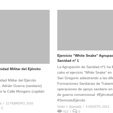
Ejercicio “White Snake” Agrupa
Sanidad nº 1
La Agrupación de Sanidad nº1 ha l
dad Militar del Ejército
cabo el ejercicio “White Snake” e
San Gregorio adiestrando a las dif
ad Militar del Ejército
Formaciones Sanitarias de Tratami
: Adrián Guerra (sanitario)
operaciones de apoyo sanitario e
de la Calle Mongero (capitán
de guerra convencional. #Ejército
#SomostuEjército
da
22 FEBRERO, 2020
Victor J. Quesada
4 AGOSTO, 2023
0
413
0