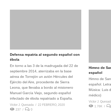
Defensa repatria al segundo español con
ébola
En torno a las 3 de la madrugada del 22 de
Himno de Sani
septiembre 2014, aterrizaba en la base
español
aérea de Torrejón un avión Hércules del
Himno de Sanid
Ejército del Aire, procedente de Sierra
español. Letra
Leona, que llevaba a bordo al misionero
Música: Luis 
Manuel García Viejo, segundo español
médico)
infectado de ébola repatriado a España.
Victor J. Quesa
Victor J. Quesada
22 FEBRERO, 2020
1.76K
237
0