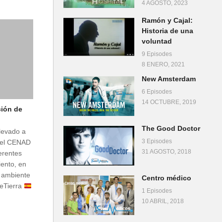
4 AGOSTO, 2023
Ramón y Cajal:
Historia de una
voluntad
9 Episodes
8 ENERO, 2021
New Amsterdam
6 Episodes
14 OCTUBRE, 2019
ción de
The Good Doctor
levado a
3 Episodes
n el CENAD
31 AGOSTO, 2018
erentes
ento, en
n ambiente
Centro médico
deTierra
1 Episodes
10 ABRIL, 2018