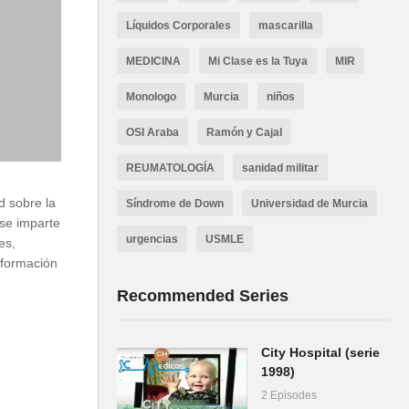
Líquidos Corporales
mascarilla
MEDICINA
Mi Clase es la Tuya
MIR
Monologo
Murcia
niños
OSI Araba
Ramón y Cajal
REUMATOLOGÍA
sanidad militar
d sobre la
Síndrome de Down
Universidad de Murcia
 se imparte
urgencias
USMLE
es,
 formación
Recommended Series
City Hospital (serie
1998)
2 Episodes