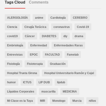
Tags Cloud
Comments
ALERGOLOGÍA
anime
Cardiología
CEREBRO
Ciencia
Cirugía Torácica
coronavirus
Covid-19
covid19
Cáncer
DIABETES
diy
drama
Embriología
Enfermedad
Enfermedades Raras
Entrevistas
EPOC
FACULTAD
Famelab
Fisiología
Fisioterapia
Graduación
Hospital Trueta Girona
Hospital Universitario Ramón y Cajal
humor
ICTUS
LIP DUB
lipdub
Líquidos Corporales
mascarilla
MEDICINA
Mi Clase es la Tuya
MIR
Monologo
Murcia
niños