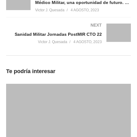
Médico Militar, una oportunidad de futuro. 2023
Victor J. Quesada
4 AGOSTO, 2023
Relacionado
NEXT
Sanidad Militar Jornadas PostMIR CTO 22
Médico Militar, una
Cómo es ser médico militar
Victor J. Quesada
4 AGOSTO, 2023
oportunidad de futuro. 2023
en España: experiencia real
4 agosto, 2023
en sanidad militar
En «Médicos militares»
29 abril, 2026
En «Médicos militares»
Te podría interesar
Médicos militares
22 febrero, 2020
En «Otros»