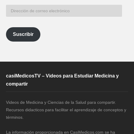
Dirección
de
correo
electrónico
Suscribir
casiMedicosTV – Videos para Estudiar Medicina y
compartir
Videos de Medicina y Ciencias de la Salud para compartir.
Recursos didacticos para facilitar el aprendizaje de conceptos y
términos.
La información proporcionada en CasiMedicos.com se ha