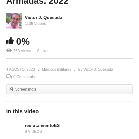
Armadas. 2022
Victor J. Quesada
1139 Videos
0%
363 Views
0 Likes
4 AGOSTO, 2023
Médicos militares
By Victor J. Quesada
0 Comments
Screenshots
In this video
reclutamientoES
6 VIDEOS