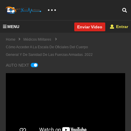
MENU
Entrar
Enviar Video
Home
Médicos Militares
Cómo Acceder A La Escala De Oficiales Del Cuerpo
General Y De Sanidad De Las Fuerzas Armadas. 2022
AUTO NEXT