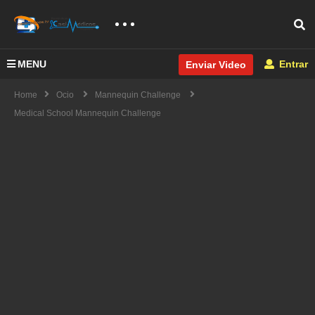
MENU
Entrar
Enviar Video
Home
Ocio
Mannequin Challenge
Medical School Mannequin Challenge