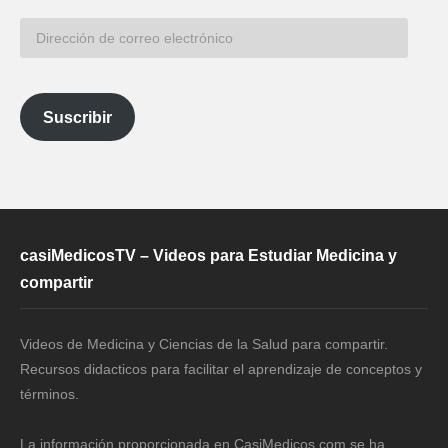
Dirección
de
correo
electrónico
Suscribir
casiMedicosTV – Videos para Estudiar Medicina y
compartir
Videos de Medicina y Ciencias de la Salud para compartir.
Recursos didacticos para facilitar el aprendizaje de conceptos y
términos.
La información proporcionada en CasiMedicos.com se ha