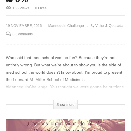
156 Views
0 Likes
19 NOVIEMBRE, 2016
Mannequin Challenge
By Victor J. Quesada
0 Comments
Who said that med school was no fun? Because they’re not
entirely wrong. But what we’re about to show you is the side of
med school the world doesn’t know about. I’m proud to present
the Leonard M. Miller School of Medicine’s
#MannequinChallenge. You thought we were gonna be outdone
by NFL and NBA teams? Think again. And then once more if
they actually do better. Coming to an Operating Room near you!
Show more
(Visited 156 times, 1 visits today)
Compártelo: