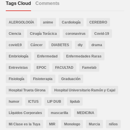
Tags Cloud
Comments
ALERGOLOGÍA
anime
Cardiología
CEREBRO
Ciencia
Cirugía Torácica
coronavirus
Covid-19
covid19
Cáncer
DIABETES
diy
drama
Embriología
Enfermedad
Enfermedades Raras
Entrevistas
EPOC
FACULTAD
Famelab
Fisiología
Fisioterapia
Graduación
Hospital Trueta Girona
Hospital Universitario Ramón y Cajal
humor
ICTUS
LIP DUB
lipdub
Líquidos Corporales
mascarilla
MEDICINA
Mi Clase es la Tuya
MIR
Monologo
Murcia
niños