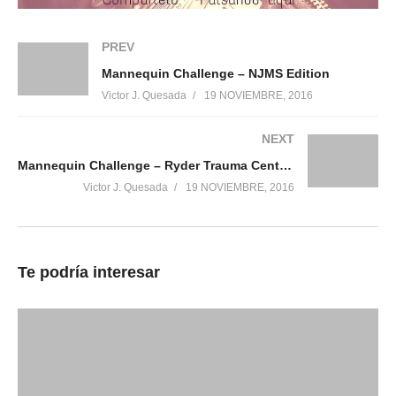
PREV
Mannequin Challenge – NJMS Edition
Me gusta esto:
Victor J. Quesada
19 NOVIEMBRE, 2016
NEXT
Mannequin Challenge – Ryder Trauma Center | Jackson Health System
Victor J. Quesada
19 NOVIEMBRE, 2016
Relacionado
Med Student Mannequin
Mannequin Challenge
Challenge – AZCOM 2020
Nursing School
Te podría interesar
19 noviembre, 2016
19 noviembre, 2016
En «Mannequin Challenge»
En «Mannequin Challenge»
Sophie Davis/CUNY School
of Medicine Mannequin
Challenge
19 noviembre, 2016