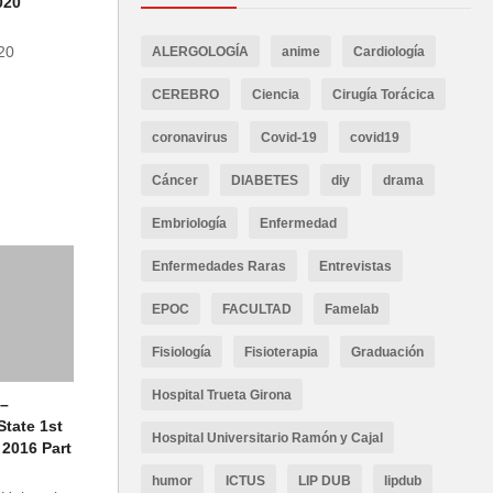
020
20
ALERGOLOGÍA
anime
Cardiología
CEREBRO
Ciencia
Cirugía Torácica
coronavirus
Covid-19
covid19
Cáncer
DIABETES
diy
drama
Embriología
Enfermedad
Enfermedades Raras
Entrevistas
EPOC
FACULTAD
Famelab
Fisiología
Fisioterapia
Graduación
Hospital Trueta Girona
 –
State 1st
Hospital Universitario Ramón y Cajal
 2016 Part
humor
ICTUS
LIP DUB
lipdub