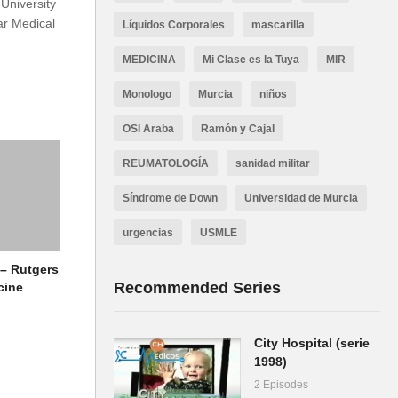
University
ar Medical
Líquidos Corporales
mascarilla
MEDICINA
Mi Clase es la Tuya
MIR
Monologo
Murcia
niños
OSI Araba
Ramón y Cajal
REUMATOLOGÍA
sanidad militar
Síndrome de Down
Universidad de Murcia
urgencias
USMLE
– Rutgers
Recommended Series
cine
City Hospital (serie
1998)
2 Episodes