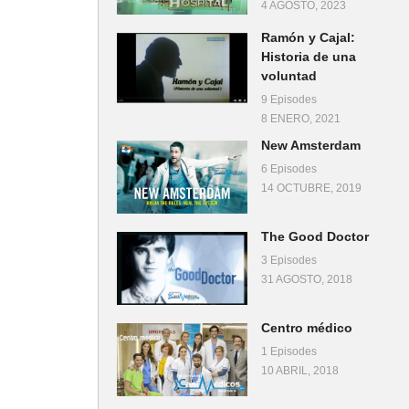
4 AGOSTO, 2023
Ramón y Cajal:
Historia de una
voluntad
9 Episodes
8 ENERO, 2021
New Amsterdam
6 Episodes
14 OCTUBRE, 2019
The Good Doctor
3 Episodes
31 AGOSTO, 2018
Centro médico
1 Episodes
10 ABRIL, 2018