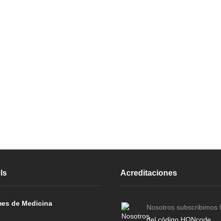
ls
Acreditaciones
es de Medicina
Nosotros subscribimos 
del código HONcode
.