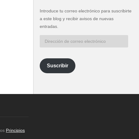
Introduce tu correo electrónico para suscribirte
a este blog y recibir avisos de nuevas
entradas.
Dirección
de
correo
electrónico
Suscribir
los
Principios