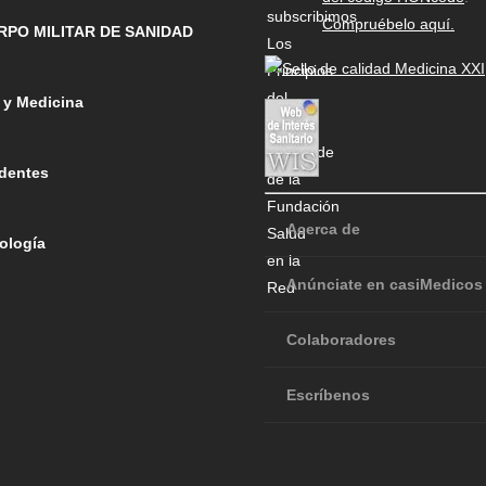
Compruébelo aquí.
RPO MILITAR DE SANIDAD
 y Medicina
dentes
Acerca de
ología
Anúnciate en casiMedicos
Colaboradores
Escríbenos