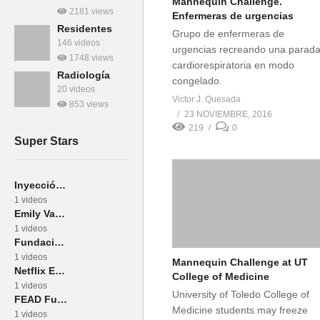
Mannequin Challenge.
2181 views
Enfermeras de urgencias
Residentes
Grupo de enfermeras de
146 videos
urgencias recreando una parad
1748 views
cardiorespiratoria en modo
Radiología
congelado.
20 videos
Victor J. Quesada
853 views
23 NOVIEMBRE, 2016
219
0
Super Stars
Inyección Comunicación
1 videos
Emily VanCamp
1 videos
Fundación MÁS QUE IDEAS
1 videos
Mannequin Challenge at UT
Netflix España
College of Medicine
1 videos
University of Toledo College of
FEAD Fundación Española del Aparato Digestivo
Medicine students may freeze
1 videos