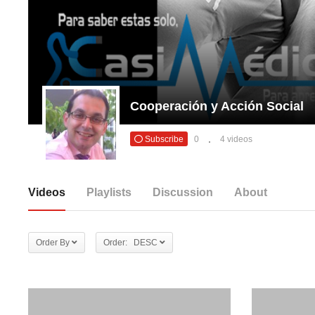
Cooperación y Acción Social
Subscribe
0
4 videos
Videos
Playlists
Discussion
About
Order By
Order: DESC