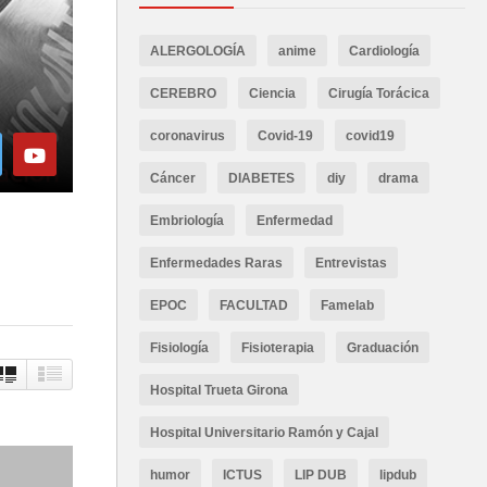
ALERGOLOGÍA
anime
Cardiología
CEREBRO
Ciencia
Cirugía Torácica
coronavirus
Covid-19
covid19
Cáncer
DIABETES
diy
drama
Embriología
Enfermedad
Enfermedades Raras
Entrevistas
EPOC
FACULTAD
Famelab
Fisiología
Fisioterapia
Graduación
Hospital Trueta Girona
Hospital Universitario Ramón y Cajal
humor
ICTUS
LIP DUB
lipdub