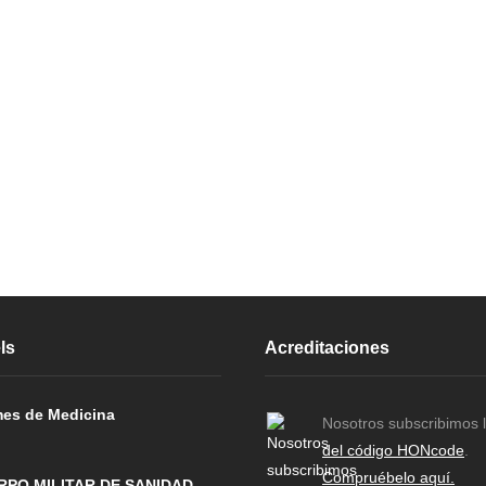
ls
Acreditaciones
es de Medicina
Nosotros subscribimos 
del código HONcode
.
Compruébelo aquí.
RPO MILITAR DE SANIDAD