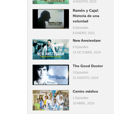
4 AGOSTO, 2023
Ramón y Cajal:
Historia de una
voluntad
9 Episodes
8 ENERO, 2021
New Amsterdam
6 Episodes
14 OCTUBRE, 2019
The Good Doctor
3 Episodes
31 AGOSTO, 2018
Centro médico
1 Episodes
10 ABRIL, 2018