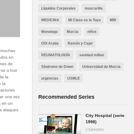
Líquidos Corporales
mascarilla
MEDICINA
Mi Clase es la Tuya
MIR
Monologo
Murcia
niños
OSI Araba
Ramón y Cajal
e muchas
REUMATOLOGÍA
sanidad militar
ados en
ones de
Síndrome de Down
Universidad de Murcia
rse o huir
de la
urgencias
USMLE
 la
zaciones
Recommended Series
rar una vez
a en un
os ataques.
City Hospital (serie
1998)
2 Episodes