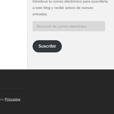
Introduce tu correo electrónico para suscribirte
a este blog y recibir avisos de nuevas
entradas.
Dirección
de
correo
electrónico
Suscribir
los
Principios