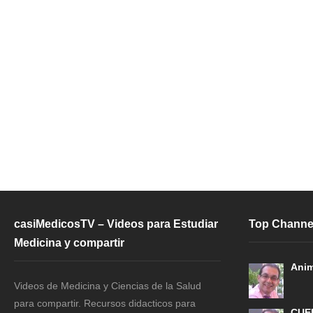
casiMedicosTV – Videos para Estudiar
Top Channe
Medicina y compartir
Anim
Videos de Medicina y Ciencias de la Salud
para compartir. Recursos didacticos para
CUE