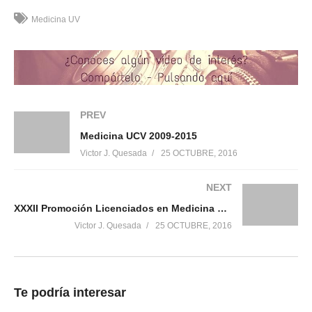
Medicina UV
Me gusta esto:
PREV
Relacionado
Medicina UCV 2009-2015
Victor J. Quesada
25 OCTUBRE, 2016
Elogi del viure (Graduació
Graduación Medicina
Medicina URV 2016)
Málaga 2008 2014
NEXT
24 octubre, 2016
4 abril, 2020
En «Graduación»
En «Graduación»
XXXII Promoción Licenciados en Medicina UMH
Victor J. Quesada
25 OCTUBRE, 2016
Promoción Happy- Medicina
UCM 2008-2014
4 abril, 2020
En «Humor»
Te podría interesar