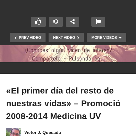
PREV VIDEO
NEXT VIDEO
MORE VIDEOS
«El primer día del resto de
nuestras vidas» – Promoció
120 RAZONES POR LAS QUE ESTUDIAR
MEDICINA PROMOCIÓN 2009-2015 MEDICINA
2008-2014 Medicina UV
CÁDIZ
Victor J. Quesada