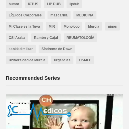
humor
ICTUS
LIP DUB
lipdub
Líquidos Corporales
mascarilla
MEDICINA
Mi Clase es la Tuya
MIR
Monologo
Murcia
niños
OSI Araba
Ramón y Cajal
REUMATOLOGÍA
sanidad militar
Síndrome de Down
Universidad de Murcia
urgencias
USMLE
Recommended Series