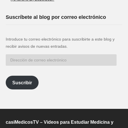
Suscríbete al blog por correo electrónico
Introduce tu correo electrónico para suscribirte a este blog y
recibir avisos de nuevas entradas.
Dirección
de
correo
electrónico
Suscribir
casiMedicosTV – Videos para Estudiar Medicina y