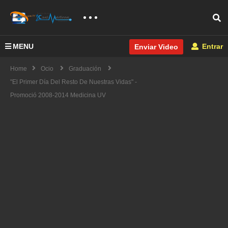
MENU
Entrar
Enviar Video
Home
Ocio
Graduación
"El Primer Día Del Resto De Nuestras Vidas" -
Promoció 2008-2014 Medicina UV