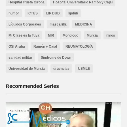
Hospital Trueta Girona
Hospital Universitario Ramón y Cajal
humor
ICTUS
LIP DUB
lipdub
Líquidos Corporales
mascarilla
MEDICINA
Mi Clase es la Tuya
MIR
Monologo
Murcia
niños
OSI Araba
Ramón y Cajal
REUMATOLOGÍA
sanidad militar
Síndrome de Down
Universidad de Murcia
urgencias
USMLE
Recommended Series