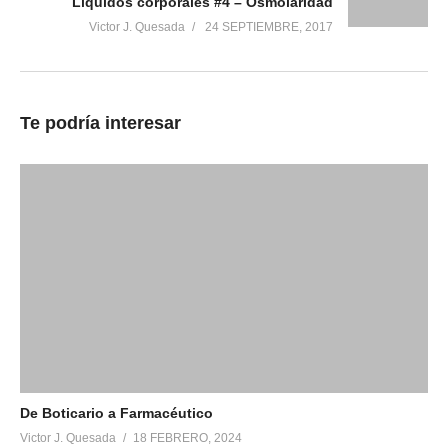
Líquidos corporales #4 – Osmolaridad
Relacionado
Victor J. Quesada
24 SEPTIEMBRE, 2017
Liquidos Corporales #7.1 –
Liquidos Corporales #6.1-
Explicación del Caso Clínico
Explicación de Caso Clínico
24 septiembre, 2017
24 septiembre, 2017
Te podría interesar
En «Estudiar»
En «Estudiar»
Líquidos Corporales #7 –
Edema
24 septiembre, 2017
En «Estudiar»
De Boticario a Farmacéutico
Victor J. Quesada
18 FEBRERO, 2024