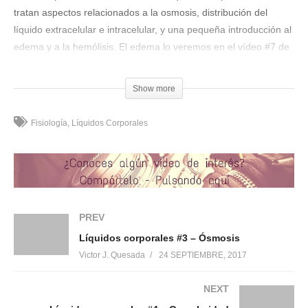
tratan aspectos relacionados a la osmosis, distribución del
líquido extracelular e intracelular, y una pequeña introducción al
edema y a la hemólisis. El edema lo veremos en el vídeo #7 de
líquidos coporales y la hemólisis en otros vídeos de otros
apartados. PD: Corregir en el caso clínico donde dice
Show more
«consiente» debería decir «consciente».
(Visited 2.527 times, 1 visits today)
Fisiología
Líquidos Corporales
Compártelo:
PREV
Me gusta esto:
Líquidos corporales #3 – Ósmosis
Victor J. Quesada
24 SEPTIEMBRE, 2017
NEXT