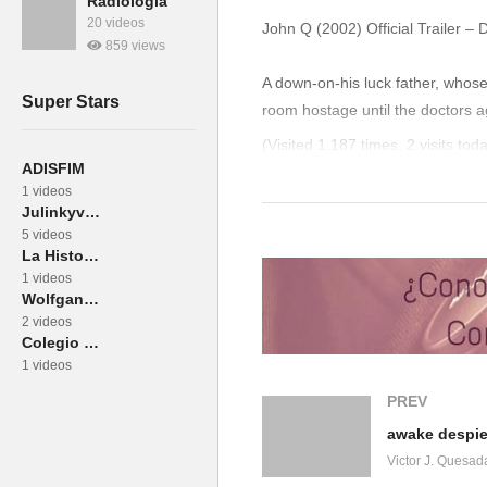
Radiología
20 videos
John Q (2002) Official Trailer 
859 views
A down-on-his luck father, whose
Super Stars
room hostage until the doctors a
(Visited 1.187 times, 2 visits tod
ADISFIM
Compártelo:
1 videos
Julinkyvideos
5 videos
La Historia Detrás del Mito
1 videos
Wolfgang Petersen
Me gusta esto:
2 videos
Colegio Médicos Gipuzkoa -ko Sendagileen Elkargoa
1 videos
PREV
awake despie
Relacionado
Victor J. Quesad