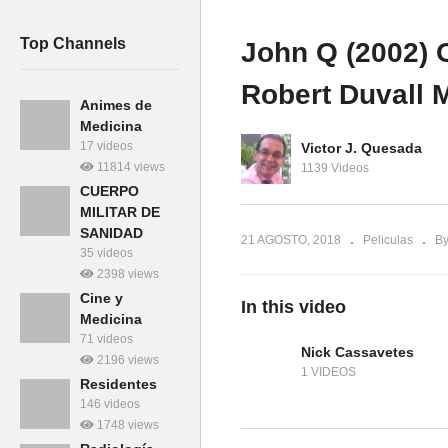
ie HD
Trailer Español HD
aw
Top Channels
John Q (2002) O
Robert Duvall 
Animes de
Medicina
17 videos
Victor J. Quesada
11814 views
1139 Videos
CUERPO
MILITAR DE
SANIDAD
21 AGOSTO, 2018
Peliculas
By
35 videos
2398 views
Cine y
In this video
Medicina
71 videos
Nick Cassavetes
2196 views
1 VIDEOS
Residentes
146 videos
1748 views