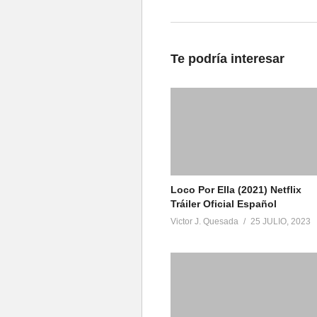
MASH (1970) Movie Trailer
29 julio, 2018
En «Peliculas»
Te podría interesar
Loco Por Ella (2021) Netflix
Tráiler Oficial Español
Victor J. Quesada
25 JULIO, 2023