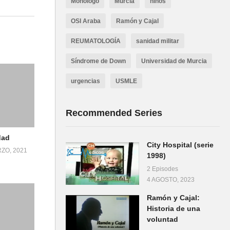
Monologo
Murcia
niños
ie
OSI Araba
Ramón y Cajal
REUMATOLOGÍA
sanidad militar
Síndrome de Down
Universidad de Murcia
urgencias
USMLE
Recommended Series
dad
City Hospital (serie
ZO, 2021
1998)
2 Episodes
4 AGOSTO, 2023
Ramón y Cajal:
Historia de una
voluntad