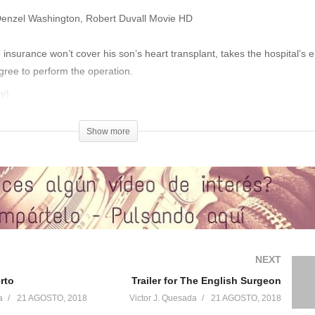
– Denzel Washington, Robert Duvall Movie HD
 insurance won’t cover his son’s heart transplant, takes the hospital’s
gree to perform the operation.
ay)
Show more
NEXT
rto
Trailer for The English Surgeon
a
21 AGOSTO, 2018
Victor J. Quesada
21 AGOSTO, 2018