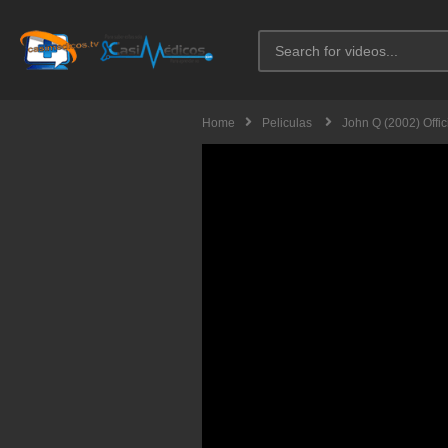
Home
Peliculas
John Q (2002) Offic