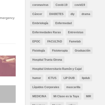
coronavirus
Covid-19
covid19
Cáncer
DIABETES
diy
drama
 emergency
Embriología
Enfermedad
Enfermedades Raras
Entrevistas
EPOC
FACULTAD
Famelab
Fisiología
Fisioterapia
Graduación
Hospital Trueta Girona
Hospital Universitario Ramón y Cajal
humor
ICTUS
LIP DUB
lipdub
Líquidos Corporales
mascarilla
MEDICINA
Mi Clase es la Tuya
MIR