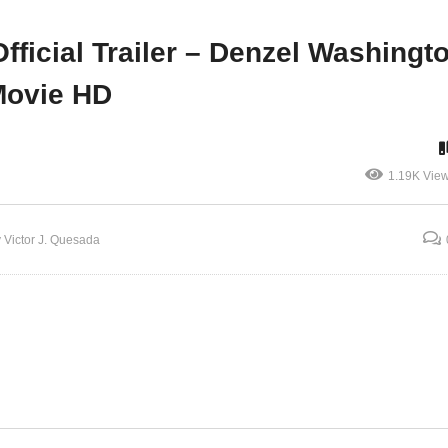
ake despierto
Robert Duvall Movie HD
fficial Trailer – Denzel Washingt
Movie HD
1.19K Vie
 Victor J. Quesada