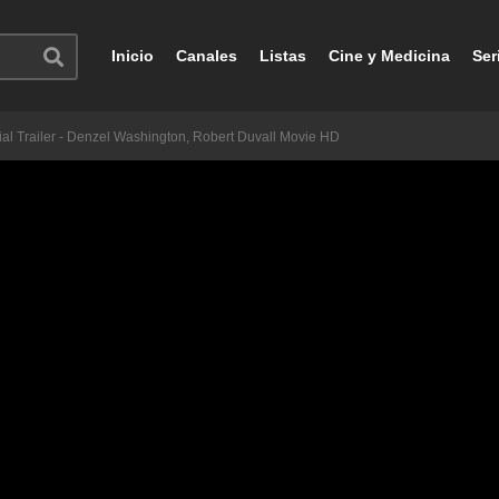
Inicio
Canales
Listas
Cine y Medicina
Ser
ial Trailer - Denzel Washington, Robert Duvall Movie HD