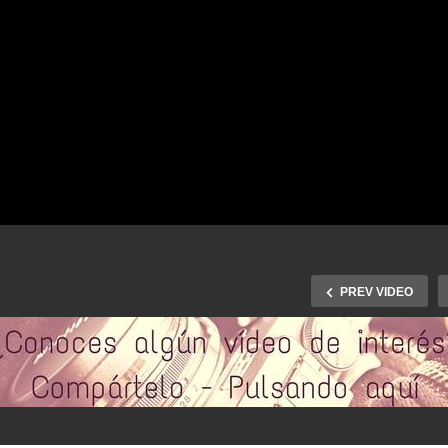
PREV VIDEO
John Q (2002) Official Trai
– Denzel Washington,