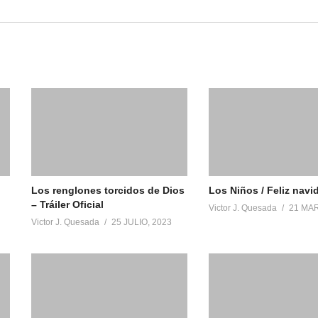
Lorenzo’s Oil (1992) Official
Anita (2011) Official HD Mov
Trailer #1 – Susan Sarandon
Trailer
Movie HD
21 agosto, 2018
21 agosto, 2018
En «Peliculas»
En «Peliculas»
Los renglones torcidos de Dios
Los Niños / Feliz navi
– Tráiler Oficial
Victor J. Quesada
21 MAR
Victor J. Quesada
25 JULIO, 2023