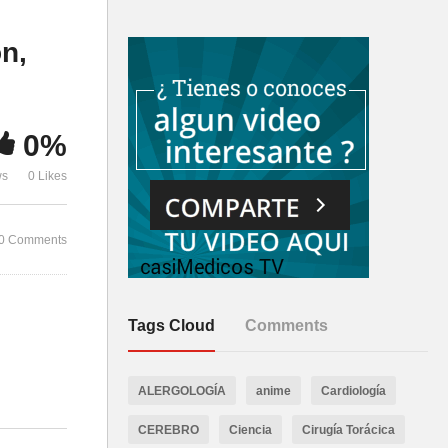
Surgeon
English (199
on,
0%
ws
0 Likes
0 Comments
Tags Cloud
Comments
ALERGOLOGÍA
anime
Cardiología
CEREBRO
Ciencia
Cirugía Torácica