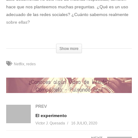
hace que nos planteemos muchas preguntas. ¿Qué es un uso
adecuado de las redes sociales? ¿Cuánto sabemos realmente
sobre ellas?
Este documental dramatizado analiza la peligrosa influencia de
las redes sociales, con expertos que avisan de los peligros de
Show more
las herramientas creadas por ellos.
(Visited 329 times, 1 visits today)
Netflix
redes
Compártelo:
PREV
Me gusta esto:
El experimento
Victor J. Quesada
16 JULIO, 2020