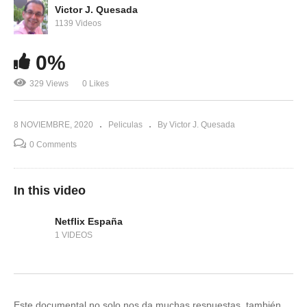
Victor J. Quesada
1139 Videos
0%
329 Views
0 Likes
8 NOVIEMBRE, 2020
Peliculas
By Victor J. Quesada
0 Comments
In this video
Netflix España
1 VIDEOS
Este documental no solo nos da muchas respuestas, también