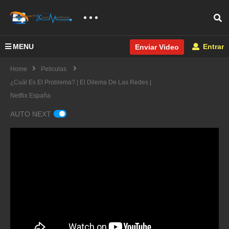
MENU
Entrar
Enviar Video
Home
Peliculas
¿Cuál Es El Problema? | El Dilema De Las Redes |
Netflix España
AUTO NEXT