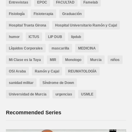
Entrevistas
EPOC
FACULTAD
Famelab
Fisiología
Fisioterapia
Graduación
Hospital Trueta Girona
Hospital Universitario Ramón y Cajal
humor
ICTUS
LIP DUB
lipdub
Líquidos Corporales
mascarilla
MEDICINA
Mi Clase es la Tuya
MIR
Monologo
Murcia
niños
OSI Araba
Ramón y Cajal
REUMATOLOGÍA
sanidad militar
Síndrome de Down
Universidad de Murcia
urgencias
USMLE
Recommended Series