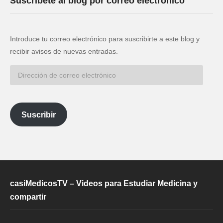
Suscríbete al blog por correo electrónico
Introduce tu correo electrónico para suscribirte a este blog y
recibir avisos de nuevas entradas.
Dirección
de
correo
electrónico
Suscribir
casiMedicosTV – Videos para Estudiar Medicina y
compartir