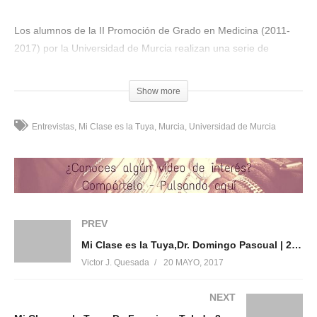
Los alumnos de la II Promoción de Grado en Medicina (2011-
2017) por la Universidad de Murcia realizan una serie de
entrevistas para mostrar el lado más humano y afectivo de las
caras visibles de la Universidad y Sanidad murcianas.
Show more
– Entrevista: Alberto Espinosa.
Entrevistas
Mi Clase es la Tuya
Murcia
Universidad de Murcia
– Editado por José Antonio Villa y Javier Sánchez.
(Visited 465 times, 1 visits today)
Compártelo:
PREV
Mi Clase es la Tuya,Dr. Domingo Pascual | 2017
Victor J. Quesada
20 MAYO, 2017
Me gusta esto:
NEXT