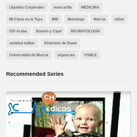
Líquidos Corporales
mascarilla
MEDICINA
Mi Clase es la Tuya
MIR
Monologo
Murcia
niños
OSI Araba
Ramón y Cajal
REUMATOLOGÍA
sanidad militar
Síndrome de Down
Universidad de Murcia
urgencias
USMLE
Recommended Series