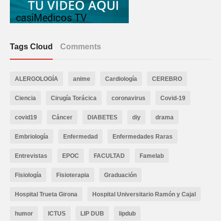
Tags Cloud
Comments
ALERGOLOGÍA
anime
Cardiología
CEREBRO
Ciencia
Cirugía Torácica
coronavirus
Covid-19
covid19
Cáncer
DIABETES
diy
drama
Embriología
Enfermedad
Enfermedades Raras
Entrevistas
EPOC
FACULTAD
Famelab
Fisiología
Fisioterapia
Graduación
Hospital Trueta Girona
Hospital Universitario Ramón y Cajal
humor
ICTUS
LIP DUB
lipdub