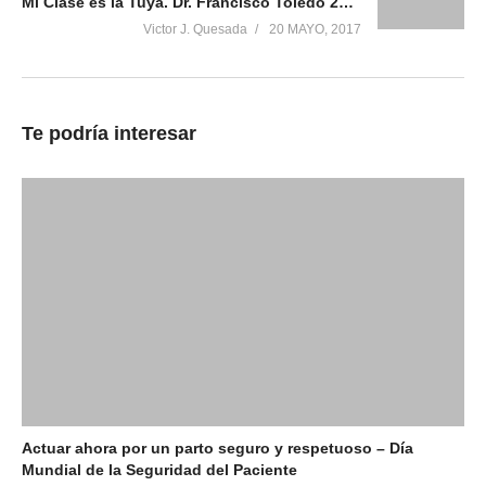
Mi Clase es la Tuya. Dr. Francisco Toledo 2017
Victor J. Quesada
20 MAYO, 2017
Relacionado
Mi Clase es la Tuya. Dr.
Mi Clase es la Tuya. Dr.
Te podría interesar
Francisco Toledo 2017
Pedro Cascales 2017
20 mayo, 2017
20 mayo, 2017
En «Campañas»
En «Campañas»
Mi Clase es la Tuya. Dr.
Óscar Girón 2017
20 mayo, 2017
En «Campañas»
Actuar ahora por un parto seguro y respetuoso – Día
Mundial de la Seguridad del Paciente