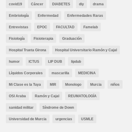
covid19
Cáncer
DIABETES
diy
drama
Embriología
Enfermedad
Enfermedades Raras
Entrevistas
EPOC
FACULTAD
Famelab
Fisiología
Fisioterapia
Graduación
Hospital Trueta Girona
Hospital Universitario Ramón y Cajal
humor
ICTUS
LIP DUB
lipdub
Líquidos Corporales
mascarilla
MEDICINA
Mi Clase es la Tuya
MIR
Monologo
Murcia
niños
OSI Araba
Ramón y Cajal
REUMATOLOGÍA
sanidad militar
Síndrome de Down
Universidad de Murcia
urgencias
USMLE