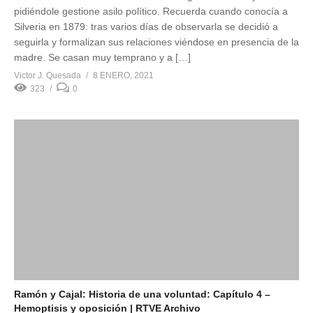
pidiéndole gestione asilo político. Recuerda cuando conocía a
Silveria en 1879: tras varios días de observarla se decidió a
seguirla y formalizan sus relaciones viéndose en presencia de la
madre. Se casan muy temprano y a […]
Victor J. Quesada
8 ENERO, 2021
323
0
Ramón y Cajal: Historia de una voluntad: Capítulo 4 –
Hemoptisis y oposición | RTVE Archivo