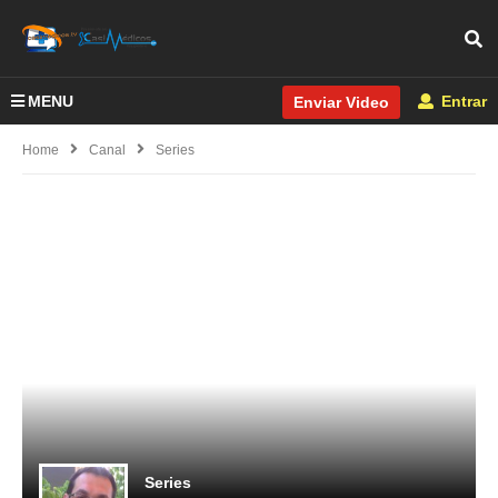
MENU
Entrar
Enviar Video
Home
Canal
Series
Series