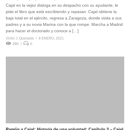
Cajal en la vejez dialoga en su despacho con su ayudante, le
pide el libro que está escribiendo y repasan: Cajal obtiene la
baja total en el ejército, regresa a Zaragoza, donde visita a sus
padres y a su novia Marina con la que rompe. Marcha a Madrid
para hacer el doctorado y conoce a […]
Victor J. Quesada
8 ENERO, 2021
390
0
Ramón y Cajal: Historia de una voluntad: Capítulo 3 – Cajal