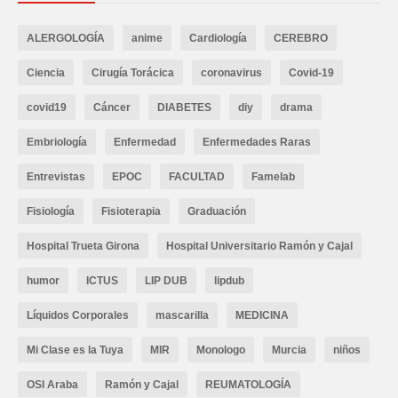
ALERGOLOGÍA
anime
Cardiología
CEREBRO
Ciencia
Cirugía Torácica
coronavirus
Covid-19
covid19
Cáncer
DIABETES
diy
drama
Embriología
Enfermedad
Enfermedades Raras
Entrevistas
EPOC
FACULTAD
Famelab
Fisiología
Fisioterapia
Graduación
Hospital Trueta Girona
Hospital Universitario Ramón y Cajal
humor
ICTUS
LIP DUB
lipdub
Líquidos Corporales
mascarilla
MEDICINA
Mi Clase es la Tuya
MIR
Monologo
Murcia
niños
OSI Araba
Ramón y Cajal
REUMATOLOGÍA