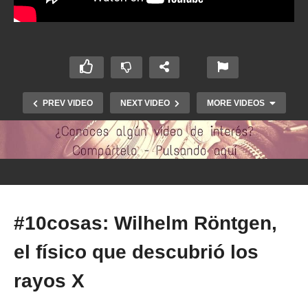
PREV VIDEO
NEXT VIDEO
MORE VIDEOS
#10cosas: Wilhelm Röntgen,
el físico que descubrió los
PPEM 120. EXPOSICIÓN: ‘Sanidad Militar
Española: Historia y aportación a la ciencia’.
rayos X
2015