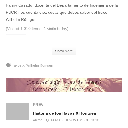
Fanny Casado, docente del Departamento de Ingeniería de la
PUCP, nos cuenta diez cosas que debes saber del físico
Wilhelm Röntgen.
(Visited 1.010 times, 1 visits today)
Compártelo:
Show more
rayos X
Wilhelm Röntgen
Me gusta esto:
PREV
Relacionado
Historia de los Rayos X Röntgen
Victor J. Quesada
8 NOVIEMBRE, 2020
La ciencia nos cambió | Los
Röntgen – Los Rayos X