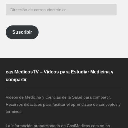
Dirección
de
correo
electrónico
Suscribir
casiMedicosTV – Videos para Estudiar Medicina y
compartir
Videos de Medicina y Ciencias de la Salud para compartir.
Recursos didacticos para facilitar el aprendizaje de conceptos y
términos.
La información proporcionada en CasiMedicos.com se ha