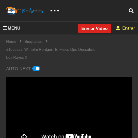
MENU
Entrar
Enviar Video
Home
Biografías
#10cosas: Wilhelm Röntgen, El Físico Que Descubrió
Los Rayos X
AUTO NEXT