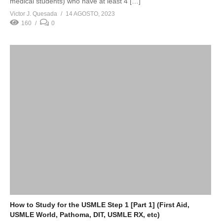
medical students) who have at least 4 […]
Victor J. Quesada
14 AGOSTO, 2023
160
0
How to Study for the USMLE Step 1 [Part 1] (First Aid,
USMLE World, Pathoma, DIT, USMLE RX, etc)