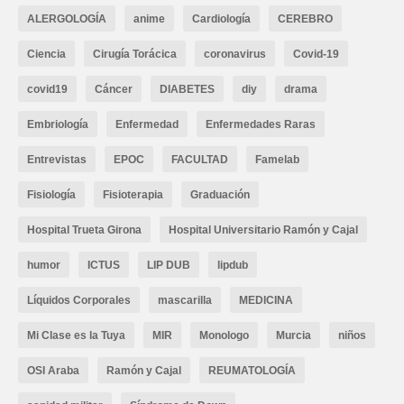
ALERGOLOGÍA
anime
Cardiología
CEREBRO
Ciencia
Cirugía Torácica
coronavirus
Covid-19
covid19
Cáncer
DIABETES
diy
drama
Embriología
Enfermedad
Enfermedades Raras
Entrevistas
EPOC
FACULTAD
Famelab
Fisiología
Fisioterapia
Graduación
Hospital Trueta Girona
Hospital Universitario Ramón y Cajal
humor
ICTUS
LIP DUB
lipdub
Líquidos Corporales
mascarilla
MEDICINA
Mi Clase es la Tuya
MIR
Monologo
Murcia
niños
OSI Araba
Ramón y Cajal
REUMATOLOGÍA