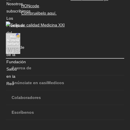
HONcode
.
Compruébelo aquí.
Acerca de
Anúnciate en casiMedicos
Colaboradores
Escríbenos