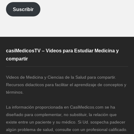
electrónico
Suscribir
casiMedicosTV – Videos para Estudiar Medicina y
compartir
Videos de Medicina y Ciencias de la Salud para compartir.
Recursos didacticos para facilitar el aprendizaje de conceptos y
términos.
La información proporcionada en CasiMedicos.com se ha
diseñado para complementar, no substituir, la relación que
existe entre un paciente y su médico. Si Ud. sospecha padecer
algún problema de salud, consulte con un profesional calificado.