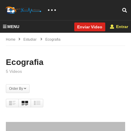
MENU
Entrar
Enviar Video
Home
Estudiar
Ecografia
Ecografia
5 Videos
Order By