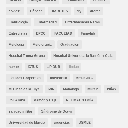
Ciencia
Cirugía Torácica
coronavirus
Covid-19
covid19
Cáncer
DIABETES
diy
drama
Embriología
Enfermedad
Enfermedades Raras
Entrevistas
EPOC
FACULTAD
Famelab
Fisiología
Fisioterapia
Graduación
Hospital Trueta Girona
Hospital Universitario Ramón y Cajal
humor
ICTUS
LIP DUB
lipdub
Líquidos Corporales
mascarilla
MEDICINA
Mi Clase es la Tuya
MIR
Monologo
Murcia
niños
OSI Araba
Ramón y Cajal
REUMATOLOGÍA
sanidad militar
Síndrome de Down
Universidad de Murcia
urgencias
USMLE