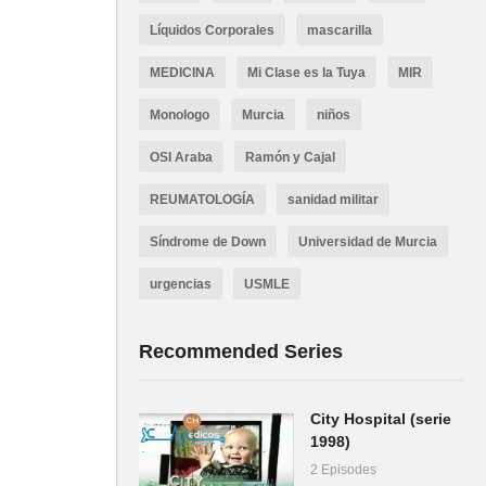
Líquidos Corporales
mascarilla
MEDICINA
Mi Clase es la Tuya
MIR
Monologo
Murcia
niños
OSI Araba
Ramón y Cajal
REUMATOLOGÍA
sanidad militar
Síndrome de Down
Universidad de Murcia
urgencias
USMLE
Recommended Series
City Hospital (serie
1998)
2 Episodes