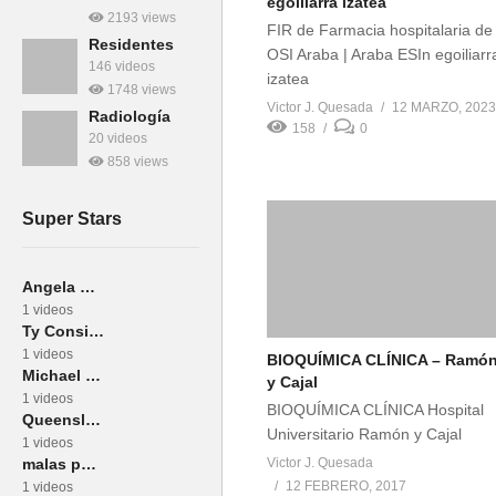
egoiliarra izatea
2193 views
FIR de Farmacia hospitalaria de 
Residentes
OSI Araba | Araba ESIn egoiliarr
146 videos
izatea
1748 views
Victor J. Quesada
12 MARZO, 2023
Radiología
158
0
20 videos
858 views
Super Stars
Angela Dawe
1 videos
Ty Consiglio
1 videos
BIOQUÍMICA CLÍNICA – Ramó
Michael Bublé
y Cajal
1 videos
BIOQUÍMICA CLÍNICA Hospital
Queensland Health
Universitario Ramón y Cajal
1 videos
malas pulgas
Victor J. Quesada
12 FEBRERO, 2017
1 videos