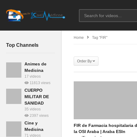
Home
Tag "FIR"
Top Channels
Order By
Animes de
Medicina
17 videos
11813 views
CUERPO
MILITAR DE
SANIDAD
35 videos
2397 views
Cine y
FIR de Farmacia hospitalaria 
Medicina
la OSI Araba | Araba ESIn
71 videos