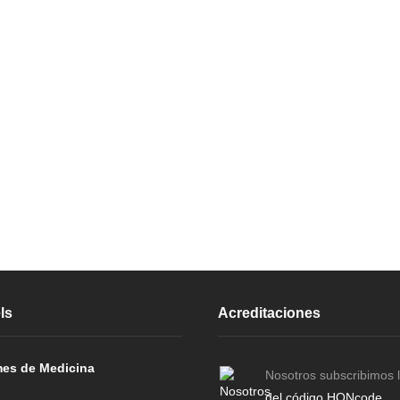
ls
Acreditaciones
es de Medicina
Nosotros subscribimos 
del código HONcode
.