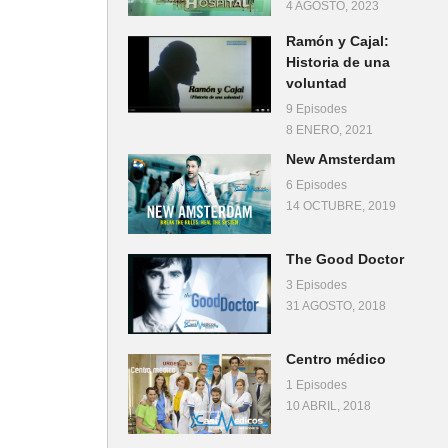
4 AGOSTO, 2023
Ramón y Cajal:
Historia de una
voluntad
9 Episodes
8 ENERO, 2021
New Amsterdam
6 Episodes
14 OCTUBRE, 2019
The Good Doctor
3 Episodes
31 AGOSTO, 2018
Centro médico
1 Episodes
10 ABRIL, 2018