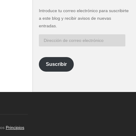
Introduce tu correo electrónico para suscribirte
a este blog y recibir avisos de nuevas
entradas.
Dirección
de
correo
electrónico
Suscribir
los
Principios