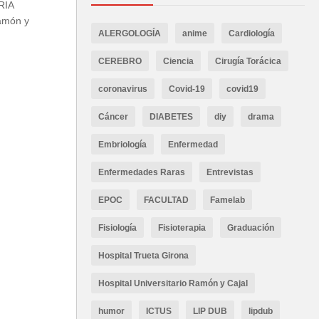
RIA
Ramón y
ALERGOLOGÍA
anime
Cardiología
CEREBRO
Ciencia
Cirugía Torácica
coronavirus
Covid-19
covid19
Cáncer
DIABETES
diy
drama
Embriología
Enfermedad
Enfermedades Raras
Entrevistas
EPOC
FACULTAD
Famelab
Fisiología
Fisioterapia
Graduación
Hospital Trueta Girona
Hospital Universitario Ramón y Cajal
humor
ICTUS
LIP DUB
lipdub