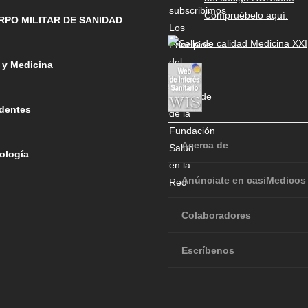
Compruébelo aquí.
RPO MILITAR DE SANIDAD
 y Medicina
dentes
Acerca de
ología
Anúnciate en casiMedicos
Colaboradores
Escríbenos