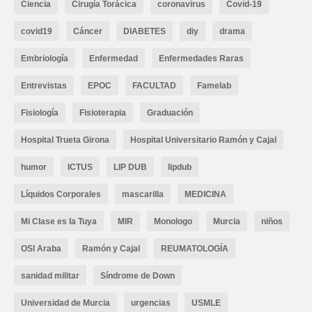
Ciencia
Cirugía Torácica
coronavirus
Covid-19
covid19
Cáncer
DIABETES
diy
drama
Embriología
Enfermedad
Enfermedades Raras
Entrevistas
EPOC
FACULTAD
Famelab
Fisiología
Fisioterapia
Graduación
Hospital Trueta Girona
Hospital Universitario Ramón y Cajal
humor
ICTUS
LIP DUB
lipdub
Líquidos Corporales
mascarilla
MEDICINA
Mi Clase es la Tuya
MIR
Monologo
Murcia
niños
OSI Araba
Ramón y Cajal
REUMATOLOGÍA
sanidad militar
Síndrome de Down
Universidad de Murcia
urgencias
USMLE