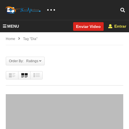
MENU
Entrar
Enviar Video
Home
Tag "dia"
Order By: Ratings