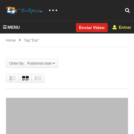
MENU
Entrar
Enviar Video
Home
Tag "dia"
Order By: Published date