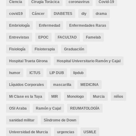
Ciencia
Cirugía Torácica
coronavirus
Covid-19
covid19
Cáncer
DIABETES
diy
drama
Embriología
Enfermedad
Enfermedades Raras
Entrevistas
EPOC
FACULTAD
Famelab
Fisiología
Fisioterapia
Graduación
Hospital Trueta Girona
Hospital Universitario Ramón y Cajal
humor
ICTUS
LIP DUB
lipdub
Líquidos Corporales
mascarilla
MEDICINA
Mi Clase es la Tuya
MIR
Monologo
Murcia
niños
OSI Araba
Ramón y Cajal
REUMATOLOGÍA
sanidad militar
Síndrome de Down
Universidad de Murcia
urgencias
USMLE