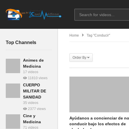
Home
Tag "conducir"
Top Channels
Order By
Animes de
Medicina
17 videos
11810 views
CUERPO
MILITAR DE
SANIDAD
35 videos
2377 views
Cine y
Ayúdanos a concienciar de n
Medicina
conducir bajo los efectos de
71 videos