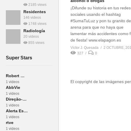
alcohol o drogas
2185 views
¡Difunde su historia en tus redes
Residentes
sociales usando el hashtag
146 videos
#SumaTuLuz y pon tu granito de
1748 views
arena para que no haya que
Radiología
lamentar más accidentes como f
20 videos
de fiesta! www.elapagon.es
855 views
Victor J. Quesada
2 OCTUBRE, 20
327
0
Super Stars
Robert Mitchum
El copyright de las imágenes per
1 videos
AbbVie
1 videos
Direção-Geral da Saúde
1 videos
Alerta Escolar!
1 videos
rtve
1 videos