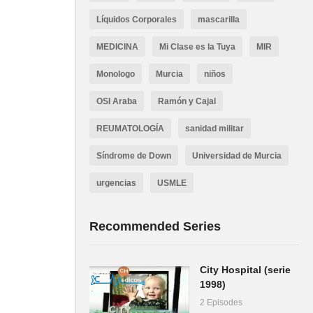
Líquidos Corporales
mascarilla
MEDICINA
Mi Clase es la Tuya
MIR
Monologo
Murcia
niños
OSI Araba
Ramón y Cajal
REUMATOLOGÍA
sanidad militar
Síndrome de Down
Universidad de Murcia
urgencias
USMLE
Recommended Series
City Hospital (serie
1998)
2 Episodes