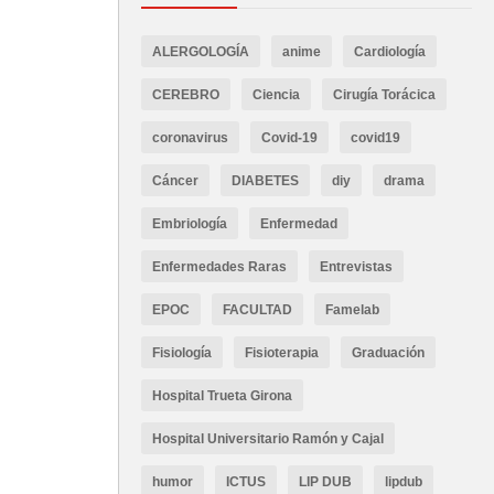
ALERGOLOGÍA
anime
Cardiología
CEREBRO
Ciencia
Cirugía Torácica
coronavirus
Covid-19
covid19
Cáncer
DIABETES
diy
drama
Embriología
Enfermedad
Enfermedades Raras
Entrevistas
EPOC
FACULTAD
Famelab
Fisiología
Fisioterapia
Graduación
Hospital Trueta Girona
Hospital Universitario Ramón y Cajal
humor
ICTUS
LIP DUB
lipdub