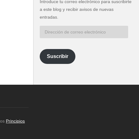
Introduce tu correo electrónico para suscribirte
a este blog y recibir avisos de nuevas
entradas.
Dirección
de
correo
electrónico
Suscribir
los
Principios