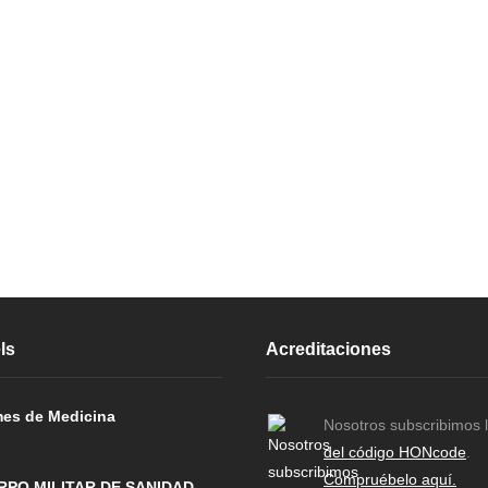
ls
Acreditaciones
es de Medicina
Nosotros subscribimos 
del código HONcode
.
Compruébelo aquí.
RPO MILITAR DE SANIDAD