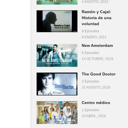
4 AGOSTO, 2023
Ramón y Cajal:
Historia de una
voluntad
9 Episodes
8 ENERO, 2021
New Amsterdam
6 Episodes
14 OCTUBRE, 2019
The Good Doctor
3 Episodes
31 AGOSTO, 2018
Centro médico
1 Episodes
10 ABRIL, 2018