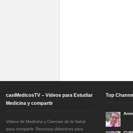
casiMedicosTV – Videos para Estudiar
Top Channe
Medicina y compartir
Anim
Videos de Medicina y Ciencias de la Salud
para compartir. Recursos didacticos para
CUE