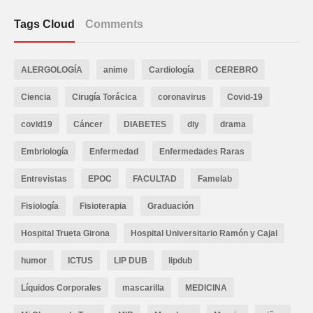
Tags Cloud
Comments
ALERGOLOGÍA
anime
Cardiología
CEREBRO
Ciencia
Cirugía Torácica
coronavirus
Covid-19
covid19
Cáncer
DIABETES
diy
drama
Embriología
Enfermedad
Enfermedades Raras
Entrevistas
EPOC
FACULTAD
Famelab
Fisiología
Fisioterapia
Graduación
Hospital Trueta Girona
Hospital Universitario Ramón y Cajal
humor
ICTUS
LIP DUB
lipdub
Líquidos Corporales
mascarilla
MEDICINA