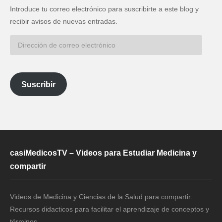
Introduce tu correo electrónico para suscribirte a este blog y
recibir avisos de nuevas entradas.
Dirección
de
correo
electrónico
Suscribir
casiMedicosTV – Videos para Estudiar Medicina y
compartir
Videos de Medicina y Ciencias de la Salud para compartir.
Recursos didacticos para facilitar el aprendizaje de conceptos y
términos.