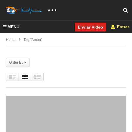
MENU
Entrar
Enviar Video
Home
Tag "ambu"
Order By