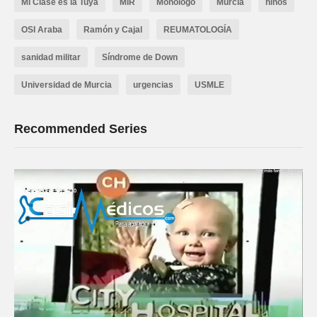
Mi Clase es la Tuya
MIR
Monologo
Murcia
niños
OSI Araba
Ramón y Cajal
REUMATOLOGÍA
sanidad militar
Síndrome de Down
Universidad de Murcia
urgencias
USMLE
Recommended Series