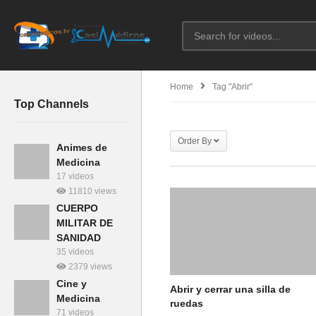
Home
Tag "Abrir"
Top Channels
Order By
Animes de
Medicina
17 videos
11810 views
CUERPO
MILITAR DE
SANIDAD
35 videos
2379 views
Cine y
Abrir y cerrar una silla de
Medicina
ruedas
71 videos