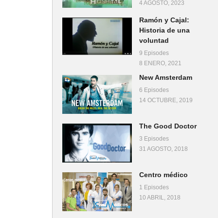
4 AGOSTO, 2023
Ramón y Cajal:
Historia de una
voluntad
9 Episodes
8 ENERO, 2021
New Amsterdam
6 Episodes
14 OCTUBRE, 2019
The Good Doctor
3 Episodes
31 AGOSTO, 2018
Centro médico
1 Episodes
10 ABRIL, 2018