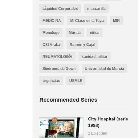
Líquidos Corporales
mascarilla
MEDICINA
Mi Clase es la Tuya
MIR
Monologo
Murcia
niños
OSI Araba
Ramón y Cajal
REUMATOLOGÍA
sanidad militar
Síndrome de Down
Universidad de Murcia
urgencias
USMLE
Recommended Series
City Hospital (serie
1998)
2 Episodes