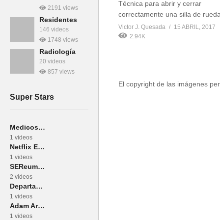
Técnica para abrir y cerrar
2191 views
correctamente una silla de rued
Residentes
Victor J. Quesada
15 ABRIL, 2017
146 videos
2.94K
1748 views
Radiología
20 videos
857 views
El copyright de las imágenes per
Super Stars
Medicos Sin Fronteras
1 videos
Netflix España
1 videos
SEReumatologia
2 videos
Departamento de Salud Pública de Massachussets
1 videos
Adam Arkin
1 videos