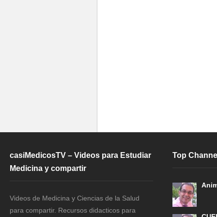
casiMedicosTV – Videos para Estudiar
Top Channe
Medicina y compartir
Anim
Videos de Medicina y Ciencias de la Salud
para compartir. Recursos didacticos para
CUE