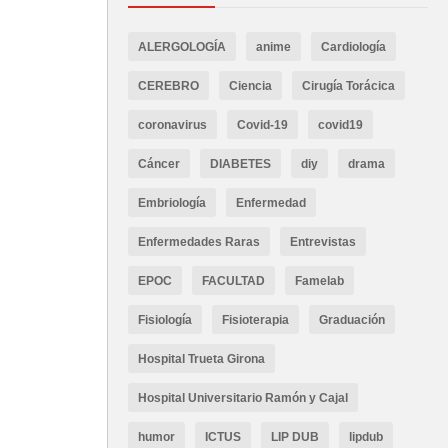
ALERGOLOGÍA
anime
Cardiología
CEREBRO
Ciencia
Cirugía Torácica
coronavirus
Covid-19
covid19
Cáncer
DIABETES
diy
drama
Embriología
Enfermedad
Enfermedades Raras
Entrevistas
EPOC
FACULTAD
Famelab
Fisiología
Fisioterapia
Graduación
Hospital Trueta Girona
Hospital Universitario Ramón y Cajal
humor
ICTUS
LIP DUB
lipdub