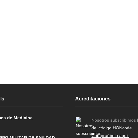
ls
Acreditaciones
es de Medicina
Nosotros subscribimos 
del código HONcode
.
Compruébelo aquí.
RPO MILITAR DE SANIDAD