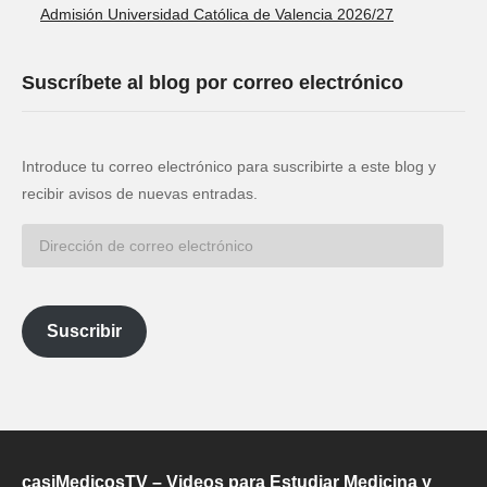
Admisión Universidad Católica de Valencia 2026/27
Suscríbete al blog por correo electrónico
Introduce tu correo electrónico para suscribirte a este blog y
recibir avisos de nuevas entradas.
Dirección
de
correo
electrónico
Suscribir
casiMedicosTV – Videos para Estudiar Medicina y