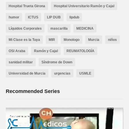
Hospital Trueta Girona
Hospital Universitario Ramón y Cajal
humor
ICTUS
LIP DUB
lipdub
Líquidos Corporales
mascarilla
MEDICINA
Mi Clase es la Tuya
MIR
Monologo
Murcia
niños
OSI Araba
Ramón y Cajal
REUMATOLOGÍA
sanidad militar
Síndrome de Down
Universidad de Murcia
urgencias
USMLE
Recommended Series