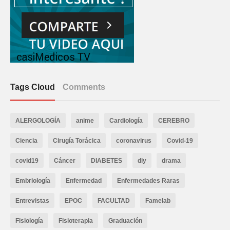
Tags Cloud
Comments
ALERGOLOGÍA
anime
Cardiología
CEREBRO
Ciencia
Cirugía Torácica
coronavirus
Covid-19
covid19
Cáncer
DIABETES
diy
drama
Embriología
Enfermedad
Enfermedades Raras
Entrevistas
EPOC
FACULTAD
Famelab
Fisiología
Fisioterapia
Graduación