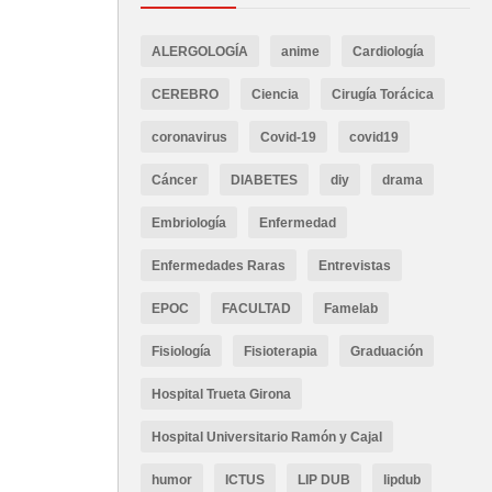
ALERGOLOGÍA
anime
Cardiología
CEREBRO
Ciencia
Cirugía Torácica
coronavirus
Covid-19
covid19
Cáncer
DIABETES
diy
drama
Embriología
Enfermedad
Enfermedades Raras
Entrevistas
EPOC
FACULTAD
Famelab
Fisiología
Fisioterapia
Graduación
Hospital Trueta Girona
Hospital Universitario Ramón y Cajal
humor
ICTUS
LIP DUB
lipdub