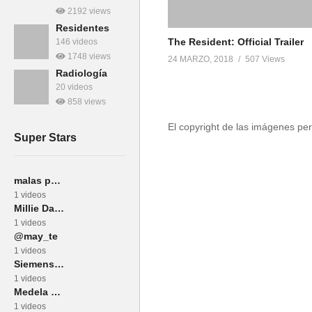
2192 views
Residentes
The Resident: Official Trailer
146 videos
1748 views
24 MARZO, 2018
507 Views
Radiología
20 videos
858 views
El copyright de las imágenes per
Super Stars
malas pulgas
1 videos
Millie Davis
1 videos
@may_te
1 videos
Siemens Healthineers
1 videos
Medela España
1 videos