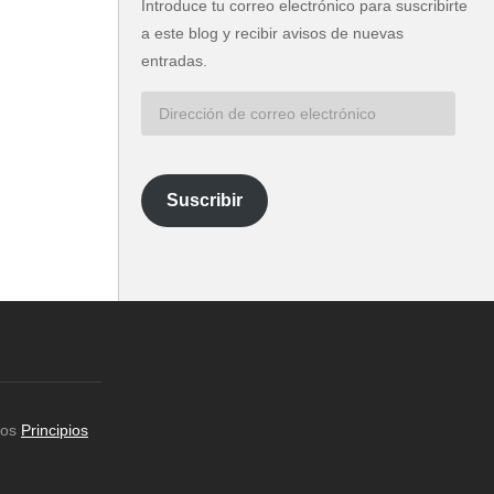
Introduce tu correo electrónico para suscribirte
a este blog y recibir avisos de nuevas
entradas.
Dirección
de
correo
electrónico
Suscribir
los
Principios