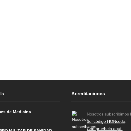
ls
Acreditaciones
es de Medicina
Nosotros subscribimos 
del código HONcode
.
Compruébelo aquí.
RPO MILITAR DE SANIDAD