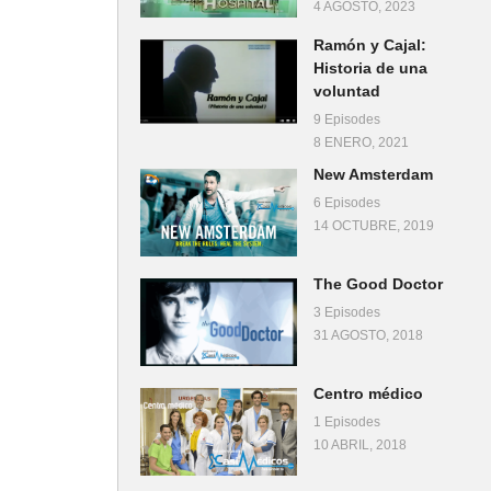
4 AGOSTO, 2023
Ramón y Cajal:
Historia de una
voluntad
9 Episodes
8 ENERO, 2021
New Amsterdam
6 Episodes
14 OCTUBRE, 2019
The Good Doctor
3 Episodes
31 AGOSTO, 2018
Centro médico
1 Episodes
10 ABRIL, 2018