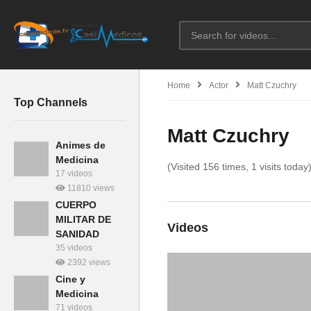
Home
Actor
Matt Czuchry
Top Channels
Matt Czuchry
Animes de
Medicina
(Visited 156 times, 1 visits today
17 videos
11810 views
CUERPO
MILITAR DE
Videos
SANIDAD
35 videos
2392 views
Cine y
Medicina
71 videos