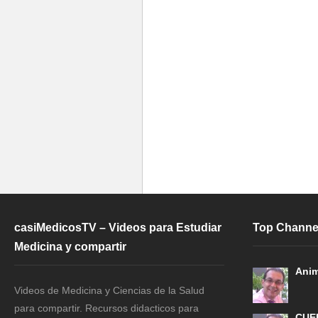
casiMedicosTV – Videos para Estudiar
Top Channe
Medicina y compartir
Anim
Videos de Medicina y Ciencias de la Salud
para compartir. Recursos didacticos para
CUE