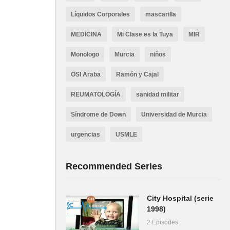
Líquidos Corporales
mascarilla
MEDICINA
Mi Clase es la Tuya
MIR
Monologo
Murcia
niños
OSI Araba
Ramón y Cajal
REUMATOLOGÍA
sanidad militar
Síndrome de Down
Universidad de Murcia
urgencias
USMLE
Recommended Series
City Hospital (serie
1998)
2 Episodes