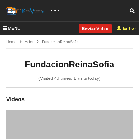
MENU
Entrar
Enviar Video
Home
Actor
FundacionReinaSofia
FundacionReinaSofia
(Visited 49 times, 1 visits today)
Videos