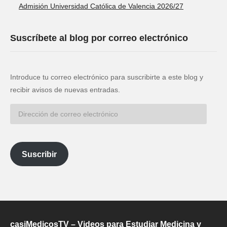
Admisión Universidad Católica de Valencia 2026/27
Suscríbete al blog por correo electrónico
Introduce tu correo electrónico para suscribirte a este blog y
recibir avisos de nuevas entradas.
Dirección
de
correo
electrónico
Suscribir
casiMedicosTV – Videos para Estudiar Medicina y