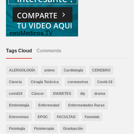
Tags Cloud
Comments
ALERGOLOGÍA
anime
Cardiología
CEREBRO
Ciencia
Cirugía Torácica
coronavirus
Covid-19
covid19
Cáncer
DIABETES
diy
drama
Embriología
Enfermedad
Enfermedades Raras
Entrevistas
EPOC
FACULTAD
Famelab
Fisiología
Fisioterapia
Graduación