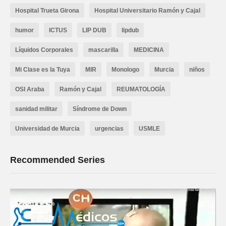
Hospital Trueta Girona
Hospital Universitario Ramón y Cajal
humor
ICTUS
LIP DUB
lipdub
Líquidos Corporales
mascarilla
MEDICINA
Mi Clase es la Tuya
MIR
Monologo
Murcia
niños
OSI Araba
Ramón y Cajal
REUMATOLOGÍA
sanidad militar
Síndrome de Down
Universidad de Murcia
urgencias
USMLE
Recommended Series