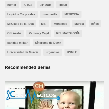
humor
ICTUS
LIP DUB
lipdub
Líquidos Corporales
mascarilla
MEDICINA
Mi Clase es la Tuya
MIR
Monologo
Murcia
niños
OSI Araba
Ramón y Cajal
REUMATOLOGÍA
sanidad militar
Síndrome de Down
Universidad de Murcia
urgencias
USMLE
Recommended Series