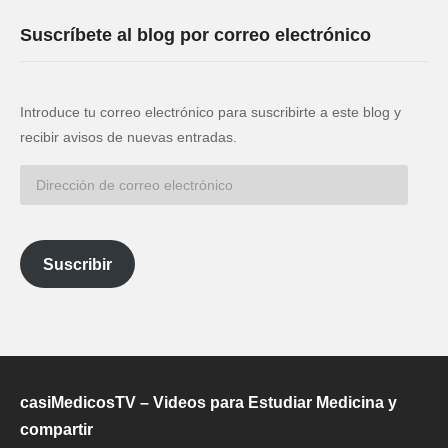
Suscríbete al blog por correo electrónico
Introduce tu correo electrónico para suscribirte a este blog y
recibir avisos de nuevas entradas.
Dirección
de
correo
electrónico
Suscribir
casiMedicosTV – Videos para Estudiar Medicina y
compartir