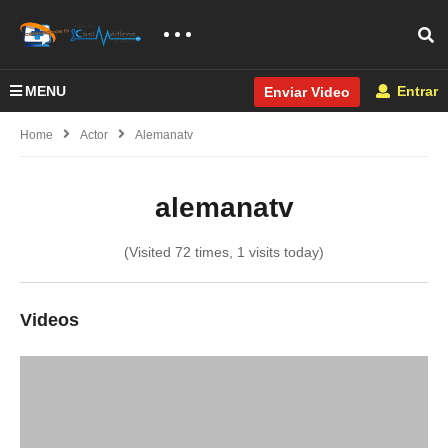
MENU
Entrar
Enviar Video
Home
Actor
Alemanatv
alemanatv
(Visited 72 times, 1 visits today)
Videos